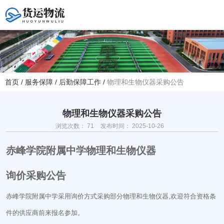
您好！欢迎访问赤峰大学附属中学官方网站！
首页
/
服务保障
/
后勤保障工作
/
物理和生物仪器采购公告
热线电话
夏主任(年级部)13614768120
韩主任(教务处)15047575012
物理和生物仪器采购公告
浏览次数：
71
发布时间： 2025-10-26
学校地址
赤峰学院附属中学物理和生物仪器
赤峰市红山区大新地路29号
(新校区)
询价采购公告
赤峰学院附属中学采用询价方式采购部分物理和生物仪器,欢迎符合资格条
件的供应商前来报名参加。