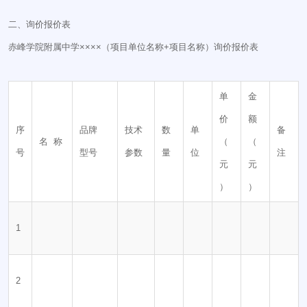
二、询价报价表
赤峰学院附属中学××××（项目单位名称+项目名称）询价报价表
单
金
价
额
序
品牌
技术
数
单
备
名 称
（
（
号
型号
参数
量
位
注
元
元
）
）
1
2