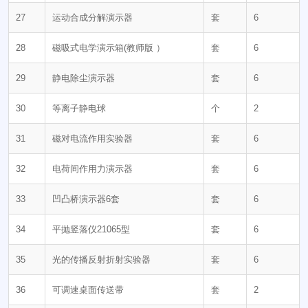
27
运动合成分解演示器
套
6
28
磁吸式电学演示箱(教师版 ）
套
6
29
静电除尘演示器
套
6
30
等离子静电球
个
2
31
磁对电流作用实验器
套
6
32
电荷间作用力演示器
套
6
33
凹凸桥演示器6套
套
6
34
平抛竖落仪21065型
套
6
35
光的传播反射折射实验器
套
6
36
可调速桌面传送带
套
2