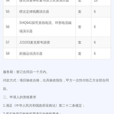
54
探究弹簧伸长量与弹力关系演示器
套
15
55
楞次定律线圈演示器
套
6
SHQ941探究直线电流、环形电流磁
56
套
6
场演示器
57
J21033麦克斯韦滚摆
套
6
58
斜抛运动演示器
套
6
服务期：签订合同后一个月内。
付款方式：项目验收合格，出具验收报告，甲方一次性付给乙方全部合同
款。
二、申请人的资格要求
1.满足《中华人民共和国政府采购法》第二十二条规定；
2.落实政府采购政策需满足的资格要求：