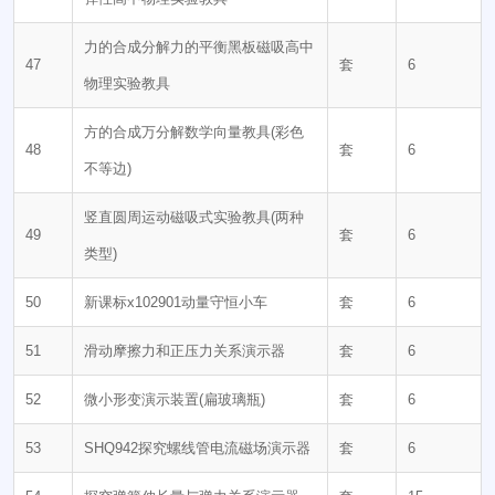
力的合成分解力的平衡黑板磁吸高中
47
套
6
物理实验教具
方的合成万分解数学向量教具(彩色
48
套
6
不等边)
竖直圆周运动磁吸式实验教具(两种
49
套
6
类型)
50
新课标x102901动量守恒小车
套
6
51
滑动摩擦力和正压力关系演示器
套
6
52
微小形变演示装置(扁玻璃瓶)
套
6
53
SHQ942探究螺线管电流磁场演示器
套
6