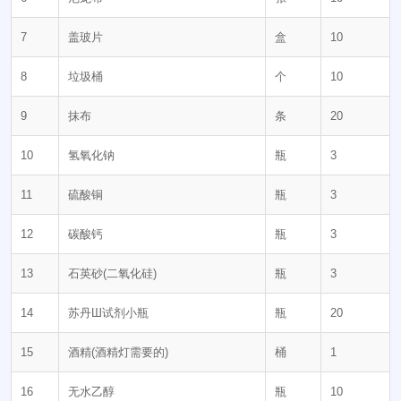
7
盖玻片
盒
10
8
垃圾桶
个
10
9
抹布
条
20
10
氢氧化钠
瓶
3
11
硫酸铜
瓶
3
12
碳酸钙
瓶
3
13
石英砂(二氧化硅)
瓶
3
14
苏丹Ш试剂小瓶
瓶
20
15
酒精(酒精灯需要的)
桶
1
16
无水乙醇
瓶
10