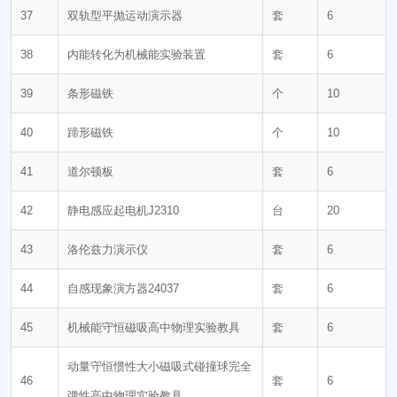
37
双轨型平抛运动演示器
套
6
38
内能转化为机械能实验装置
套
6
39
条形磁铁
个
10
40
蹄形磁铁
个
10
41
道尔顿板
套
6
42
静电感应起电机J2310
台
20
43
洛伦兹力演示仪
套
6
44
自感现象演方器24037
套
6
45
机械能守恒磁吸高中物理实验教具
套
6
动量守恒惯性大小磁吸式碰撞球完全
46
套
6
弹性高中物理实验教具