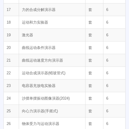
17
力的合成分解演示器
套
6
18
运动和力实验器
套
6
19
激光器
套
6
20
曲线运动条件演示器
套
6
21
曲线运动速度方向演示器
套
6
22
运动合成演示器(蜡玻管式)
套
6
23
电容器充放电实验器
套
6
24
沙摆单摆振动图像演器(2024)
套
6
25
向心力演示器(手摇式)
套
6
26
物体受力与运动演示器
套
6