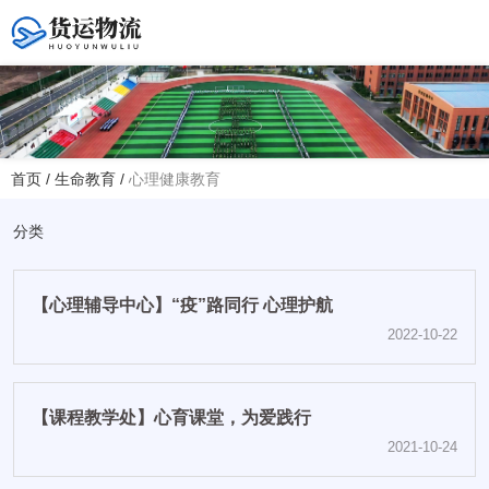
您好！欢迎访问赤峰大学附属中学官方网站！
首页
/
生命教育
/
心理健康教育
热线电话
夏主任(年级部)13614768120
分类
韩主任(教务处)15047575012
【心理辅导中心】“疫”路同行 心理护航
学校地址
2022-10-22
赤峰市红山区大新地路29号
(新校区)
【课程教学处】心育课堂，为爱践行
2021-10-24