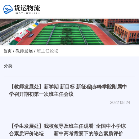
您好！欢迎访问赤峰大学附属中学官方网站！
首页
/
教师发展
/
班主任论坛
热线电话
夏主任(年级部)13614768120
分类
韩主任(教务处)15047575012
【教师发展处】新学期 新目标 新征程|赤峰学院附属中
学校地址
学召开期初第一次班主任会议
赤峰市红山区大新地路29号
(新校区)
2022-08-24
【学生发展处】我校领导及班主任观看“全国中小学综
合素质评价论坛——新中高考背景下的综合素质评价政