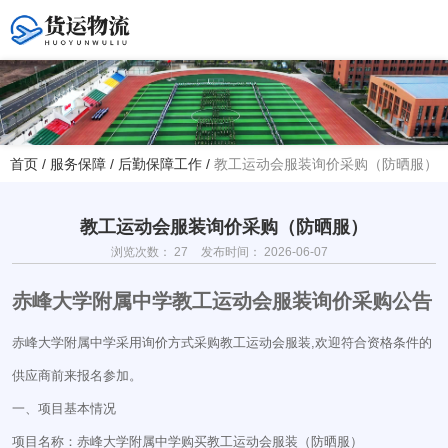
您好！欢迎访问赤峰大学附属中学官方网站！
首页
/
服务保障
/
后勤保障工作
/
教工运动会服装询价采购（防晒服）
热线电话
夏主任(年级部)13614768120
韩主任(教务处)15047575012
教工运动会服装询价采购（防晒服）
浏览次数：
27
发布时间： 2026-06-07
学校地址
赤峰大学附属中学教工运动会服装询价采购公告
赤峰市红山区大新地路29号
(新校区)
赤峰大学附属中学采用询价方式采购教工运动会服装,欢迎符合资格条件的
供应商前来报名参加。
一、项目基本情况
项目名称：赤峰大学附属中学购买教工运动会服装（防晒服）