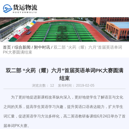
您好！欢迎访问赤峰大学附属中学官方网站！
首页
/
综合新闻
/
附中时讯
/
双二部 “火药（耀）六月”首届英语单词
PK大赛圆满结束
热线电话
夏主任(年级部)13614768120
韩主任(教务处)15047575012
双二部 “火药（耀）六月”首届英语单词PK大赛圆满
结束
学校地址
浏览次数：
12
发布时间： 2019-02-05
赤峰市红山区大新地路29号
(新校区)
为了更好地促进新课程改革纵向深入，更好地使学生了解语言与文化
之间的关系，提高学生英语学习兴趣，提升英语口语表达能力，扩大学生
词汇量，促进英语学习方法多样化，高二英语教研备课组6月24日举办了首
届单词PK大赛。