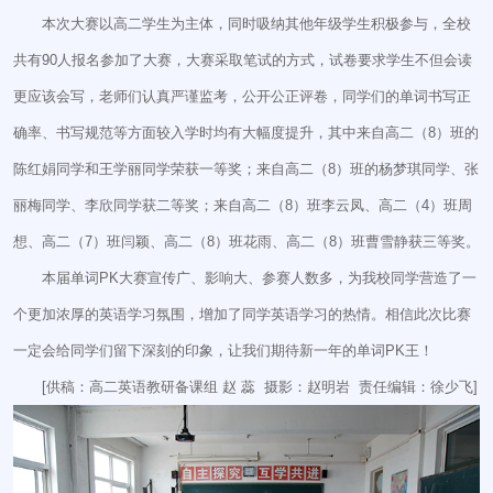
本次大赛以高二学生为主体，同时吸纳其他年级学生积极参与，全校
共有90人报名参加了大赛，大赛采取笔试的方式，试卷要求学生不但会读
更应该会写，老师们认真严谨监考，公开公正评卷，同学们的单词书写正
确率、书写规范等方面较入学时均有大幅度提升，其中来自高二（8）班的
陈红娟同学和王学丽同学荣获一等奖；来自高二（8）班的杨梦琪同学、张
丽梅同学、李欣同学获二等奖；来自高二（8）班李云凤、高二（4）班周
想、高二（7）班闫颖、高二（8）班花雨、高二（8）班曹雪静获三等奖。
本届单词PK大赛宣传广、影响大、参赛人数多，为我校同学营造了一
个更加浓厚的英语学习氛围，增加了同学英语学习的热情。相信此次比赛
一定会给同学们留下深刻的印象，让我们期待新一年的单词PK王！
[供稿：高二英语教研备课组 赵 蕊 摄影：赵明岩 责任编辑：徐少飞]