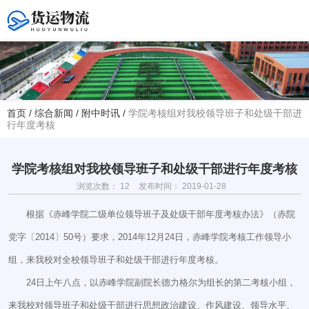
您好！欢迎访问赤峰大学附属中学官方网站！
首页
/
综合新闻
/
附中时讯
/
学院考核组对我校领导班子和处级干部进
行年度考核
热线电话
夏主任(年级部)13614768120
韩主任(教务处)15047575012
学院考核组对我校领导班子和处级干部进行年度考核
浏览次数：
12
发布时间： 2019-01-28
学校地址
赤峰市红山区大新地路29号
根据《赤峰学院二级单位领导班子及处级干部年度考核办法》（赤院
(新校区)
党字〔2014〕50号）要求，2014年12月24日，赤峰学院考核工作领导小
组，来我校对全校领导班子和处级干部进行年度考核。
24日上午八点，以赤峰学院副院长德力格尔为组长的第二考核小组，
来我校对领导班子和处级干部进行思想政治建设、作风建设、领导水平、