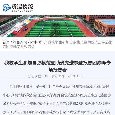
您好！欢迎访问赤峰大学附属中学官方网站！
首页
/
综合新闻
/
附中时讯
/
我校学生参加自强模范暨助残先进事迹报
告团赤峰专场报告会
热线电话
夏主任(年级部)13614768120
韩主任(教务处)15047575012
我校学生参加自强模范暨助残先进事迹报告团赤峰专
场报告会
学校地址
浏览次数：
10
发布时间： 2019-01-25
赤峰市红山区大新地路29号
(新校区)
2014年6月26日，双一部、职二部全体师生徒步来到新城区国际会展
中心，聆听由内蒙古自治区残联举办的“自强模范暨助残先进事迹报告团赤
峰专场报告会”。报告团的3名全国自强模范代表和2名助残先进个人代表分
别作了报告，他们自强不息的事迹深深打动了现场所有师生，报告会现场