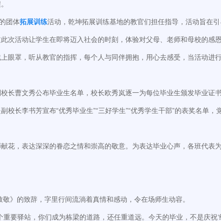
程。
的团体
拓展训练
活动，乾坤拓展训练基地的教官们担任指导，活动旨在引
过此次活动让学生在即将迈入社会的时刻，体验对父母、老师和母校的感
戴上眼罩，听从教官的指挥，每个人与同伴拥抱，用心去感受，当活动进
副校长曹文秀公布毕业生名单，校长欧秀岚逐一为每位毕业生颁发毕业证
校长李书芳宣布“优秀毕业生”“三好学生”“优秀学生干部”的表奖名单
师献花，表达深深的眷恋之情和崇高的敬意。为表达毕业心声，各班代表
生致敬》的致辞，字里行间流淌着真情和感动，令在场师生动容。
个重要驿站，你们成为栋梁的道路，还任重道远。今天的毕业，不是庆祝‘结