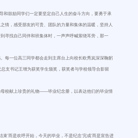
导和鼓励同学们一定要坚定自己人生的奋斗方向，要勇于承
恩之情，感受朋友的可贵、团队的力量和集体的温暖，坚持人
行到寻找自己同伴和班集体时，一声声呼喊萦绕耳旁，那一
书。每一位高三同学都会走到主席台上向校长欧秀岚深深鞠躬
，党总支书记王增为获奖学生颁奖，获奖者与学校领导合影留
为母校献上珍贵的礼物——毕业纪念册，以表达他们的毕业情
束’而是欢呼开始，今天的毕业，不是纪念‘完成’而是宣告进