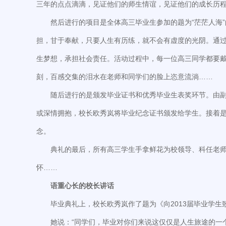
三年的点点滴滴，见证他们的师生情谊，见证他们的成长历
然后进行的项目是全体高三毕业生参加的题为“茫茫人海”
担，甘于奉献，只要人生有历练，就不会有虚度的光阴。通
生梦想，承担社会责任。活动过程中，每一位高三同学都要
刻，百感交集的泪水在老师和同学们的脸上恣意流淌……
随后进行的是颁发毕业证书和优秀毕业生表奖环节。由
或深情拥抱，校长欧秀岚将毕业纪念证书颁发给学生。接着是副
念。
典礼的最后，所有高三学生手拿鲜花为校领导、科任老
怀……
语重心长
的校长讲话
毕业典礼上，校长欧秀岚作了题为《向2013届毕业学
她说：“同学们，毕业对你们来说这仅仅是人生旅途的一