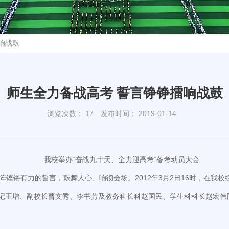
响战鼓
师生全力备战高考 誓言铮铮擂响战鼓
浏览次数：
17
发布时间： 2019-01-14
我校举办“奋战九十天、全力迎高考”备考动员大会
铿锵有力的誓言，鼓舞人心、响彻会场。2012年3月2日16时，在我校综
书记王增、副校长曹文秀、李书芳及教务科长科赵国民、学生科科长赵宏伟