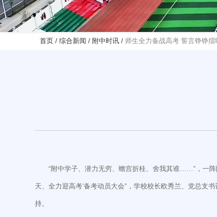
首页
/
综合新闻
/
附中时讯
/
师生全力备战高考 誓言铮铮擂
“附中学子、潜力无穷、蟾宫折桂、舍我其谁……”，一阵阵
天、全力迎高考’备考动员大会”，学校校长欧秀兰、党总支
持。