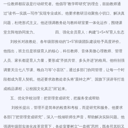
一位教师都应该是行动研究者。他倡导“教学即研究”的理念，鼓励教师通
过“读书—实践—写作”实现专业成长。他要求教研活动聚焦小切口、解决真
问题，杜绝形式主义。他还强调教务处与教科研室要一体化运作，围绕课
堂主阵地协同发力。 四、强化全员育人：构建“1+5+N”育人生态
刘校长对政教处、各年级部推动的“1+5”班级团队建设给予高度评价。
他指出，班主任是班级育人的核心，科任教师、音体美微心理教师、管理
人员、家长都是育人力量，要形成“齐抓共管、多头并进”的格局。他特别强
调要关注七八节课、晚自习等“小盲区”，通过多部门协同管理，让每一个时
段都成为育人契机。他还要求政教处牵头将“晨钟之声”、国旗下演讲等打造
成精品课程，让校园文化真正“润”起来。
五、优化学校治理：把管理变成研究，把服务变成帮助
刘校长提出，管理不是简单的检查和考核，而是研究和服务。他要求
各部门“把管理变成研究”，深入一线倾听师生声音，帮助解决实际问题。他
强调年级部实体化改革背景下，各处室要树立“一盘棋”思想，既各司其职又