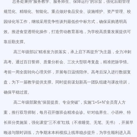
总务处秉持“服务教学、服务师生、保障运行”的宗旨，强化后勤管理
规范化、精细化、智能化。重点做好食品安全、设施维护、资产管理、校
园绿化等工作，继续采用竞争性谈判最低价中标方式，确保采购透明高
效。推进食堂透明化操作，打造劳动教育基地，为学校高质量发展提供可
靠后勤支撑。
高三年级部以“精准发力抓落实，承上启下再提升”为主题，全力冲刺
高考。通过百日誓师、质量分析会、三次大型联考复盘，精准把脉学情。
考前一周全面转向心理关怀，开展每日温情陪伴。高考后深入进行数据复
盘，为下一届教学提供支撑。同时提前谋划新高一团队组建与课改培训，
确保平稳过渡。
高二年级部聚焦“保苗提质、专业突破”，实施“1+5+N”全员育人方
案，推行双导师制，每月召开微班会精准会诊。针对临界生、小语种、特
长班分类施策，强化课堂“三不准”红线（不准睡觉、无笔、无书），开展早
晚读与限时训练，力争期末本科模拟上线率稳步提升，为学生顺利进入高