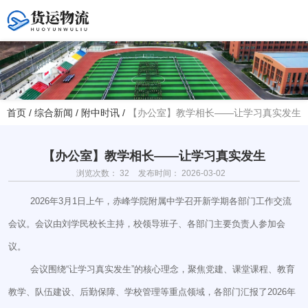
您好！欢迎访问赤峰大学附属中学官方网站！
首页
/
综合新闻
/
附中时讯
/
【办公室】教学相长——让学习真实发生
热线电话
夏主任(年级部)13614768120
韩主任(教务处)15047575012
【办公室】教学相长——让学习真实发生
浏览次数：
32
发布时间： 2026-03-02
学校地址
2026年3月1日上午，赤峰学院附属中学召开新学期各部门工作交流
赤峰市红山区大新地路29号
会议。会议由刘学民校长主持，校领导班子、各部门主要负责人参加会
(新校区)
议。
会议围绕“让学习真实发生”的核心理念，聚焦党建、课堂课程、教育
教学、队伍建设、后勤保障、学校管理等重点领域，各部门汇报了2026年