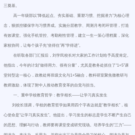
三奠基。
高一年级部以“降低起点、夯实基础、重塑习惯、挖掘潜力”为核心理
念，狠抓控辍保学与习惯养成。实施分层教学、周测月考闭环管理，打造
有效课堂。强化手机管控、考勤刚性管理，建立一生一策心理档案，深化
家校协同，让每个孩子先“坐得住”再“学得进”。
在听取各部门汇报后，刘学民校长对大家的工作计划给予高度肯定。
他指出，今年的计划“做得用力、很有分量”，尤其是教务处抓住了“1+5”课
堂转型这一核心，政教处将班级文化与1+5融合，教科研室聚焦微教研与
教师激励，体现了附中人推动教育变革的自觉与担当。
一、重申学校教育哲学：教学相长——让学习真实发生
刘校长强调，学校的教育哲学如果用四个字表达就是“教学相长”，核
心使命是“让学习真实发生”。他提出，学习发生的标志是学生不断产生自己
的思想、理解与行动，教师要将课堂变成研究现场。培养学生的“三力”——
阅读力、表达力、反思力，并指出这三力是学会学习的核心。阅读力是与