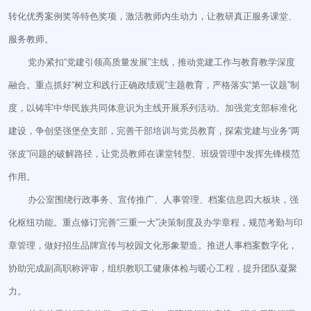
转化优秀案例奖等特色奖项，激活教师内生动力，让教研真正服务课堂、
服务教师。
党办紧扣“党建引领高质量发展”主线，推动党建工作与教育教学深度
融合。重点抓好“树立和践行正确政绩观”主题教育，严格落实“第一议题”制
度，以铸牢中华民族共同体意识为主线开展系列活动。加强党支部标准化
建设，争创坚强堡垒支部，完善干部培训与党员教育，探索党建与业务“两
张皮”问题的破解路径，让党员教师在课堂转型、班级管理中发挥先锋模范
作用。
办公室围绕行政事务、宣传推广、人事管理、档案信息四大板块，强
化枢纽功能。重点修订完善“三重一大”决策制度及办学章程，规范考勤与印
章管理，做好招生品牌宣传与校园文化形象塑造。推进人事档案数字化，
协助完成副高职称评审，组织教职工健康体检与暖心工程，提升团队凝聚
力。