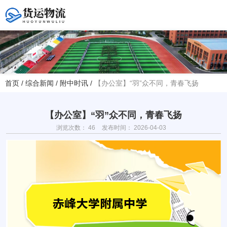
您好！欢迎访问赤峰大学附属中学官方网站！
首页
/
综合新闻
/
附中时讯
/
【办公室】“羽”众不同，青春飞扬
热线电话
夏主任(年级部)13614768120
韩主任(教务处)15047575012
【办公室】“羽”众不同，青春飞扬
浏览次数：
46
发布时间： 2026-04-03
学校地址
赤峰市红山区大新地路29号
(新校区)