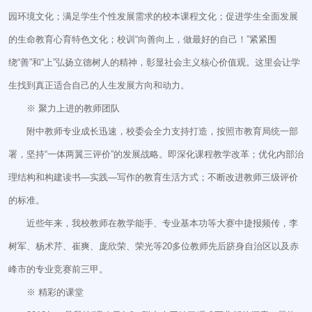
园环境文化；满足学生个性发展需求的校本课程文化；促进学生全面发展
的生命教育心育特色文化；校训“向善向上，做最好的自己！”紧紧围
绕“善”和“上”弘扬立德树人的精神，彰显社会主义核心价值观。这里会让学
生找到真正适合自己的人生发展方向和动力。
※ 聚力上进的教师团队
附中教师专业成长迅速，校委会全力支持打造，按照市教育局统一部
署，坚持“一体两翼三评价”的发展战略。即深化课程教学改革；优化内部治
理结构和构建读书—实践—写作的教育生活方式；不断改进教师三级评价
的标准。
近些年来，我校教师在教学能手、专业基本功等大赛中捷报频传，李
树军、杨术芹、崔爽、庞欣荣、荣光等20多位教师先后跻身自治区以及赤
峰市的专业竞赛前三甲。
※ 精彩的课堂