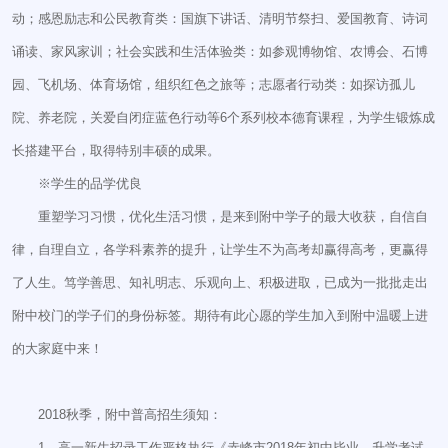
动；感恩励志和公民教育类：国旗下讲话、清明节祭扫、爱国教育、诗词
诵读、家风家训；社会实践和生活体验类：如参观博物馆、农博会、石博
园、飞机场、体育场馆，组织红色之旅等；志愿者行动类：如探访孤儿
院、养老院，关爱自闭症蓝色行动等6个系列校本德育课程，为学生锻炼成
长搭建平台，取得特别丰硕的成果。
※学生的品学优良
重塑学习习惯，优化生活习惯，是来到附中学子的最大收获，自信自
律，自理自立，各学科素养的提升，让学生不为高考却赢得高考，更赢得
了人生。笃学善思、知礼明志、乐观向上、积极进取，已成为一批批走出
附中校门的学子们的身份标签。期待有此心愿的学生加入到附中温暖上进
的大家庭中来！
2018秋季，附中普高招生须知：
1、高一新生招录工作严格执行《赤峰市2018年初中毕业、升学考试