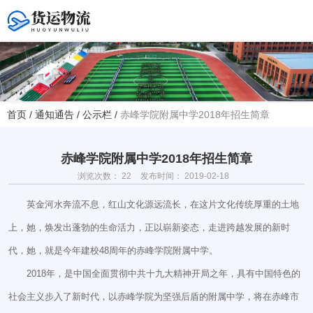
您好！欢迎访问赤峰大学附属中学官方网站！
首页
/
通知通告
/
公示栏
/
赤峰学院附属中学2018年招生简章
热线电话
夏主任(年级部)13614768120
韩主任(教务处)15047575012
赤峰学院附属中学2018年招生简章
浏览次数：
22
发布时间： 2019-02-18
学校地址
英金河水奔流不息，红山文化源远流长，在这片文化传统厚重的土地
赤峰市红山区大新地路29号
上，她，焕发出蓬勃的生命活力，正以崭新姿态，走进跨越发展的新时
(新校区)
代，她，就是今年建校48周年的赤峰学院附属中学。
2018年，是中国全面贯彻中共十九大精神开局之年，具有中国特色的
社会主义步入了新时代，以赤峰学院为坚强后盾的附属中学，将在赤峰市