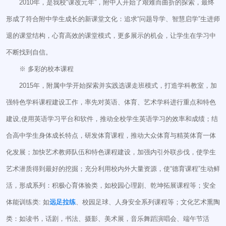
2010年，是我校“课改元年”，附中人开始了艰难而曲折的探索，最终
形成了符合附中学生成长的新课堂文化：追求“问题导学、智慧启学”生进师
退的课堂结构，心育高效的课堂模式，更多展示的机会，让学生在学习中
不断找到自信。
※ 多彩的校本课程
2015年，附属中学开始探索并实践选课走班模式，打造学科教室，加
强特色学科课程建设工作，率先对英语、体育、艺术学科进行重点和特色
建设,使用英语学习平台和软件，推动全校学生英语学习的效率和成绩；结
合高中学生身体成长特点，研发体育课程，推动大众体育与精英体育一体
化发展；加快艺术教师队伍和特色课程建设，加强内引外联步伐，使学生
艺术潜质得到最好的挖掘；充分利用校内外大量资源，使“德育课程”生动鲜
活，形成系列：积极心育体验类，如校园心理剧、乾坤拓展课程等；安全
体能训练类: 如
远足拉练
、校园足球、人身安全系列课程等；文化艺术熏陶
类：如读书，话剧，书法、摄影、美术展，音乐舞蹈演唱会、端午节活