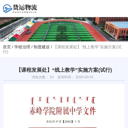
您好！欢迎访问赤峰大学附属中学官方网站！
首页
/
学校治理
/
制度建设
/
【课程发展处】“线上教学”实施方案(试
行)
热线电话
夏主任(年级部)13614768120
韩主任(教务处)15047575012
【课程发展处】“线上教学”实施方案(试行)
浏览次数：
10
发布时间： 2020-03-01
学校地址
赤峰市红山区大新地路29号
(新校区)