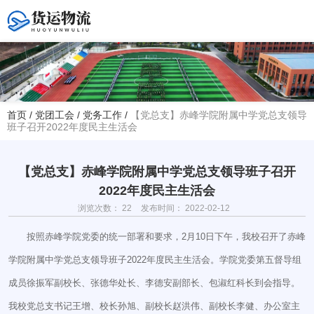
您好！欢迎访问赤峰大学附属中学官方网站！
首页
/
党团工会
/
党务工作
/
【党总支】赤峰学院附属中学党总支领导
班子召开2022年度民主生活会
热线电话
夏主任(年级部)13614768120
韩主任(教务处)15047575012
【党总支】赤峰学院附属中学党总支领导班子召开
2022年度民主生活会
学校地址
浏览次数：
22
发布时间： 2022-02-12
赤峰市红山区大新地路29号
(新校区)
按照赤峰学院党委的统一部署和要求，2月10日下午，我校召开了赤峰
学院附属中学党总支领导班子2022年度民主生活会。学院党委第五督导组
成员徐振军副校长、张德华处长、李德安副部长、包淑红科长到会指导。
我校党总支书记王增、校长孙旭、副校长赵洪伟、副校长李健、办公室主