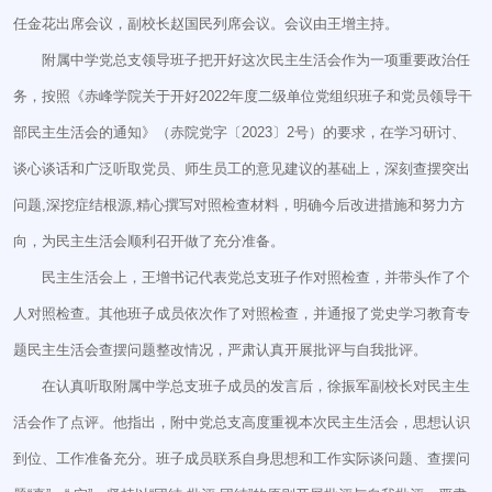
任金花出席会议，副校长赵国民列席会议。会议由王增主持。
附属中学党总支领导班子把开好这次民主生活会作为一项重要政治任
务，按照《赤峰学院关于开好2022年度二级单位党组织班子和党员领导干
部民主生活会的通知》（赤院党字〔2023〕2号）的要求，在学习研讨、
谈心谈话和广泛听取党员、师生员工的意见建议的基础上，深刻查摆突出
问题,深挖症结根源,精心撰写对照检查材料，明确今后改进措施和努力方
向，为民主生活会顺利召开做了充分准备。
民主生活会上，王增书记代表党总支班子作对照检查，并带头作了个
人对照检查。其他班子成员依次作了对照检查，并通报了党史学习教育专
题民主生活会查摆问题整改情况，严肃认真开展批评与自我批评。
在认真听取附属中学总支班子成员的发言后，徐振军副校长对民主生
活会作了点评。他指出，附中党总支高度重视本次民主生活会，思想认识
到位、工作准备充分。班子成员联系自身思想和工作实际谈问题、查摆问