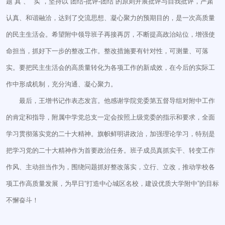
题“真”、“ 实”，坚持以“团结-批评-团结”的原则开展批评与自我批评，严肃
认真、和谐融洽，达到了交流思想、凝心聚力的预期目的，是一次高质量
的民主生活会。希望附中领导班子再接再厉，不断提高政治站位，增强使
命担当，抓好下一步的整改工作。整改措施要有针对性，可测量、可落
实。要把民主生活会的高质量转化为各项工作的新成效，在今后的实际工
作中形成机制，充分沟通、凝心聚力。
最后，王增书记作表态发言。他感谢学院党委第五督导组对附中工作
的肯定和指导，附属中学党总支一定会按照上级党委的指示和要求，全面
学习贯彻落实党的二十大精神。旗帜鲜明讲政治，加强理论学习，特别是
把学习党的二十大精神作为首要政治任务。班子成员真抓实干、转变工作
作风、主动担当作为，围绕问题抓好整改落实，立行、立改，推动学校各
项工作高质量发展，为早日“打造中心城区名校，建设优质大学附中”的目标
不懈奋斗！