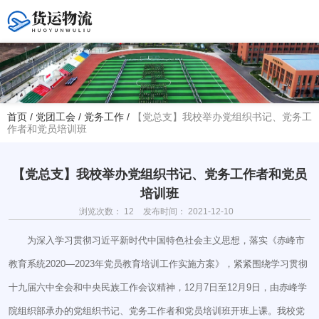
您好！欢迎访问赤峰大学附属中学官方网站！
首页
/
党团工会
/
党务工作
/
【党总支】我校举办党组织书记、党务工
作者和党员培训班
热线电话
夏主任(年级部)13614768120
韩主任(教务处)15047575012
【党总支】我校举办党组织书记、党务工作者和党员
培训班
学校地址
浏览次数：
12
发布时间： 2021-12-10
赤峰市红山区大新地路29号
(新校区)
为深入学习贯彻习近平新时代中国特色社会主义思想，落实《赤峰市
教育系统2020—2023年党员教育培训工作实施方案》，紧紧围绕学习贯彻
十九届六中全会和中央民族工作会议精神，12月7日至12月9日，由赤峰学
院组织部承办的党组织书记、党务工作者和党员培训班开班上课。我校党