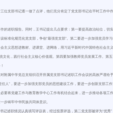
。
对三位支部书记逐一做了点评，他们充分肯定了党支部书记在平时工作中
所作的述职报告。同时，王书记提出几点要求：第一要提高政治站位，切
设标准化规范化党支部，争创“最强党支部”。第二要进一步加强党员学习
社会主义思想进教材、进课堂、进网络，用习近平新时代中国特色社会主
传统文化，践行社会主义核心价值观。第四要加强教师党员发展工作。第五
斗！
雅对附属中学党总支组织召开所属党支部书记述职工作会议的高效严谨给
责任人”，要进一步加强支部党员的思想建设工作，要进一步创新支部工作
务必要将党建工作与教育教学中心工作有机结合起来，进一步推动各项工
进一步铸牢中华民族共同体意识。
记述职情况认真填写评议表，经过投票评选，第二党支部被评为“优秀”，