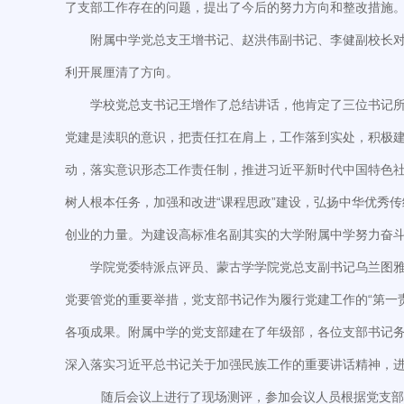
了支部工作存在的问题，提出了今后的努力方向和整改措施
附属中学党总支王增书记、赵洪伟副书记、李健副校长
利开展厘清了方向。
学校党总支书记王增作了总结讲话，他肯定了三位书记
党建是渎职的意识，把责任扛在肩上，工作落到实处，积极建
动，落实意识形态工作责任制，推进习近平新时代中国特色
树人根本任务，加强和改进“课程思政”建设，弘扬中华优秀
创业的力量。为建设高标准名副其实的大学附属中学努力奋
学院党委特派点评员、蒙古学学院党总支副书记乌兰图
党要管党的重要举措，党支部书记作为履行党建工作的“第一
各项成果。附属中学的党支部建在了年级部，各位支部书记
深入落实习近平总书记关于加强民族工作的重要讲话精神，
随后会议上进行了现场测评，参加会议人员根据党支部书